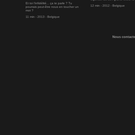
Et toi l’infidélité... ça te parle ? Tu
12 min - 2012 - Belgique
pourrais peut-être nous en toucher un
mot ?
11 min - 2013 - Belgique
Nous contact