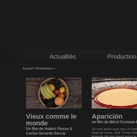
Actualités
Production
Accueil
>
Distribution
>
Vieux comme le
Aparición
monde
un film de Méryl Fortunat
Un film de Hubert Fiasse &
18 mois après avoir reçu un terr
coup de corne, José Tomas Tor
Carlos Gerardo Garcia
légende fait son grand retour le 