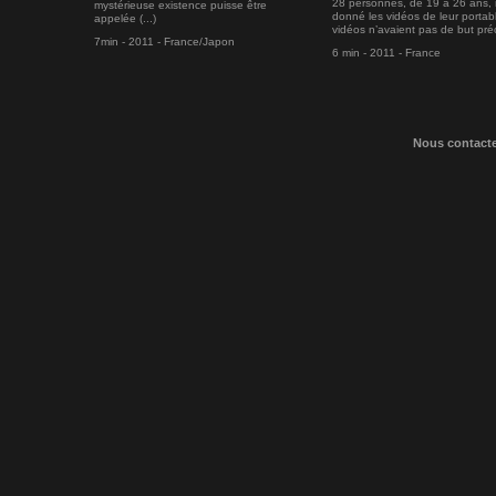
28 personnes, de 19 à 26 ans, 
mystérieuse existence puisse être
donné les vidéos de leur portab
appelée (...)
vidéos n’avaient pas de but préci
7min - 2011 - France/Japon
6 min - 2011 - France
Nous contact