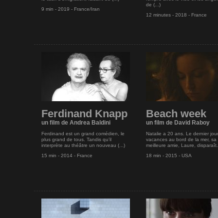
de (...)
9 min - 2019 - France/Iran
12 minutes - 2018 - France
Ferdinand Knapp
Beach week
un film de Andrea Baldini
un film de David Raboy
Ferdinand est un grand comédien, le
Natalie a 20 ans. Le dernier jou
plus grand de tous. Tandis qu’il
vacances au bord de la mer, sa
interprète au théâtre un nouveau (...)
meilleure amie, Laure, disparaît. 
15 min - 2014 - France
18 min - 2015 - USA