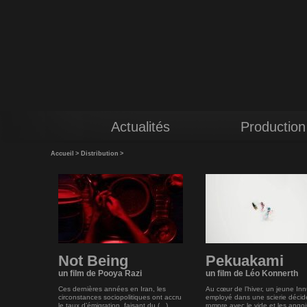
Actualités
Production
Accueil
>
Distribution
>
Not Being
Pekuakami
un film de Pooya Razi
un film de Léo Konnerth
Ces dernières années en Iran, les
Au cœur de l’hiver, un jeune In
circonstances sociopolitiques ont accru
employé dans une scierie décid
le taux d’émigration, faisant du (...)
rompre avec le vide et les ango