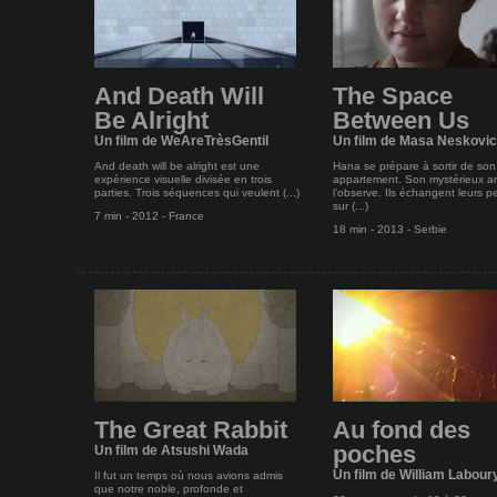
And Death Will
The Space
Be Alright
Between Us
Un film de WeAreTrèsGentil
Un film de Masa Neskovic
And death will be alright est une
Hana se prépare à sortir de son
expérience visuelle divisée en trois
appartement. Son mystérieux a
parties. Trois séquences qui veulent (...)
l’observe. Ils échangent leurs 
sur (...)
7 min - 2012 - France
18 min - 2013 - Serbie
The Great Rabbit
Au fond des
poches
Un film de Atsushi Wada
Un film de William Labour
Il fut un temps où nous avions admis
que notre noble, profonde et